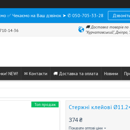
мо ✅ Чекаємо на Ваш дзвінок ➤ ✆ 050-705-33-28
Дзвоніть
🚚 Доставка товарів по 
 710-14-36
"Курчатовський", Дніпро,
нки! NEW!
✉ Контакти
🚚 Доставка та оплата
Новини
Пр
Топ продаж
Стержні клейові Ø11.2
374 ₴
Показати оптові ціни