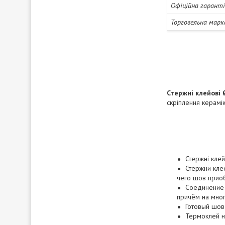
Офіційна гарант
Торговельна марк
Стержні клейові 
скріплення керамік
Стержні клей
Стержни кле
чего шов приоб
Соединение 
причём на мног
Готовый шов
Термоклей н