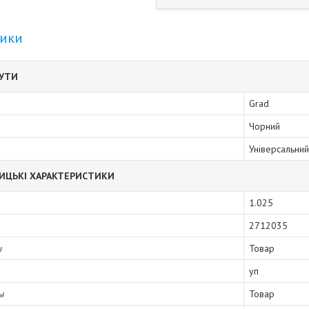
тики
БУТИ
Grad
Чорний
Універсальний
ИЦЬКІ ХАРАКТЕРИСТИКИ
1.025
2712035
ы
Товар
уп
ы
Товар