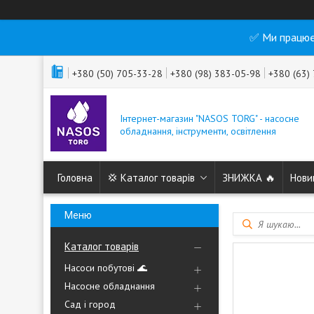
✅ Ми працює
+380 (50) 705-33-28
+380 (98) 383-05-98
+380 (63)
Інтернет-магазин "NASOS TORG" - насосне
обладнання, інструменти, освітлення
Головна
💢 Каталог товарів
ЗНИЖКА 🔥
Нови
Каталог товарів
Насоси побутові 🌊
Насосне обладнання
Сад і город