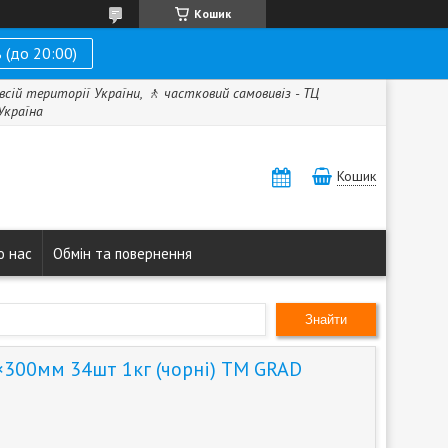
Кошик
 (до 20:00)
всій території України, 🚶 частковий самовивіз - ТЦ
 Україна
Кошик
о нас
Обмін та повернення
Знайти
×300мм 34шт 1кг (чорні) TM GRAD