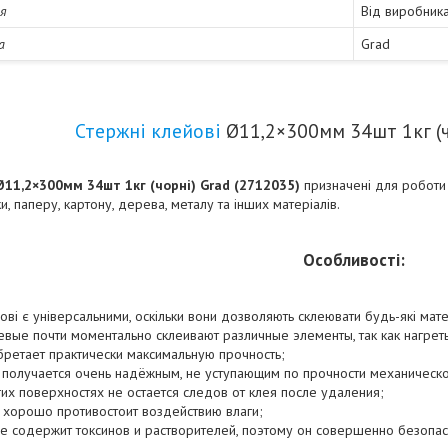
ія
Від виробник
а
Grad
Стержні клейові
Ø11,2×300мм 34шт 1кг (ч
Ø11,2×300мм 34шт 1кг (чорні) Grad (2712035)
призначені для роботи 
и, паперу, картону, дерева, металу та інших матеріалів.
Особливості:
ові є універсальними, оскільки вони дозволяють склеювати будь-які мате
евые почти моментально склеивают различные элементы, так как нагреты
ретает практически максимальную прочность;
получается очень надёжным, не уступающим по прочности механическо
их поверхностях не остается следов от клея после удаления;
 хорошо противостоит воздействию влаги;
е содержит токсинов и растворителей, поэтому он совершенно безопасе