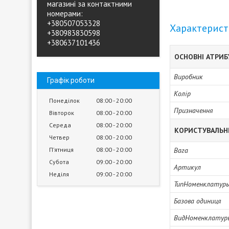
магазині за контактними
номерами:
+380507053328
Характерис
+380983830598
+380637101436
ОСНОВНІ АТРИ
Виробник
Графік роботи
Колір
Понеділок
08:00
20:00
Призначення
Вівторок
08:00
20:00
Середа
08:00
20:00
КОРИСТУВАЛЬН
Четвер
08:00
20:00
Пʼятниця
08:00
20:00
Вага
Субота
09:00
20:00
Артикул
Неділя
09:00
20:00
ТипНоменклатур
Базова одиниця
ВидНоменклатур