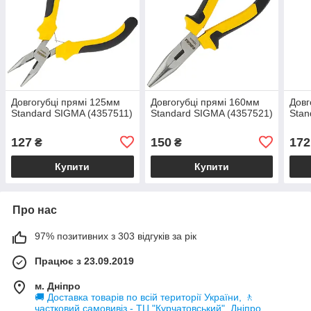
Довгогубці прямі 125мм
Довгогубці прямі 160мм
Довг
Standard SIGMA (4357511)
Standard SIGMA (4357521)
Stan
127
150
172
₴
₴
Купити
Купити
Про нас
97% позитивних з 303 відгуків за рік
Працює з 23.09.2019
м. Дніпро
🚚 Доставка товарів по всій території України, 🚶
частковий самовивіз - ТЦ "Курчатовський", Дніпро,