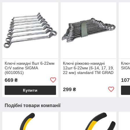
Ключі накидні 8шт 6-22мм
Ключі ріжково-накидні
Ключ
CrV satine SIGMA
12шт 6-22мм (6-14, 17, 19,
SIGM
(6010051)
22 мм) standard ТМ GRAD
669
107
₴
299
₴
Купити
Подібні товари компанії