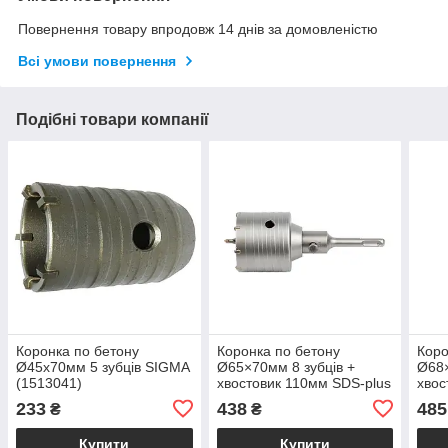
Повернення товару впродовж 14 днів за домовленістю
Всі умови повернення
Подібні товари компанії
Коронка по бетону
Коронка по бетону
Коро
Ø45х70мм 5 зубців SIGMA
Ø65×70мм 8 зубців +
Ø68×
(1513041)
хвостовик 110мм SDS-plus
хвос
GRAD
GRA
233
438
485
₴
₴
Купити
Купити