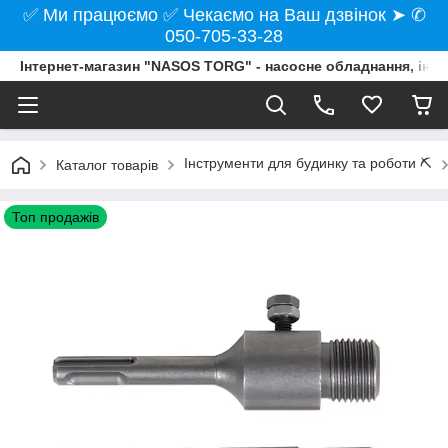
✅ Ми працюємо ✅ Чекаємо на Ваш дзвінок ➤ ✆
050-705-33-28
Інтернет-магазин "NASOS TORG" - насосне обладнання, інст
Інструменти для будинку та роботи ⛏️
Каталог товарів
Топ продажів