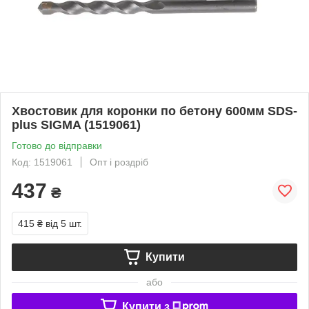
Хвостовик для коронки по бетону 600мм SDS-
plus SIGMA (1519061)
Готово до відправки
Код: 1519061
Опт і роздріб
437
₴
415 ₴
від 5 шт.
Купити
або
Купити з