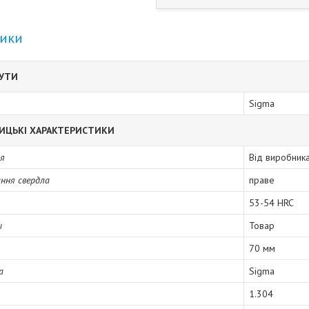
тики
БУТИ
Sigma
ИЦЬКІ ХАРАКТЕРИСТИКИ
ія
Від виробник
ння свердла
праве
53-54 HRC
ы
Товар
70 мм
а
Sigma
1.304