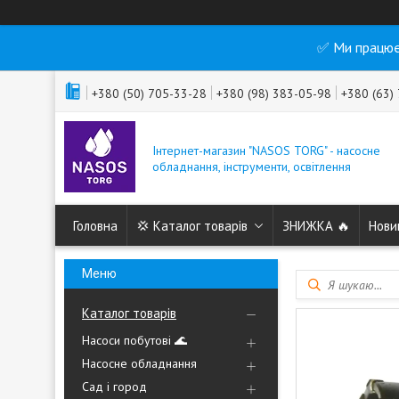
✅ Ми працює
+380 (50) 705-33-28
+380 (98) 383-05-98
+380 (63)
Інтернет-магазин "NASOS TORG" - насосне
обладнання, інструменти, освітлення
Головна
💢 Каталог товарів
ЗНИЖКА 🔥
Нови
Каталог товарів
Насоси побутові 🌊
Насосне обладнання
Сад і город