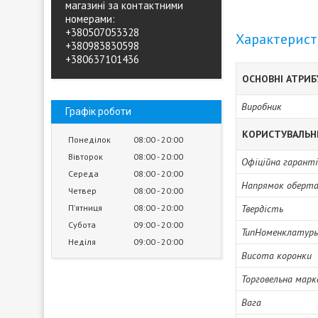
магазині за контактними
номерами:
+380507053328
Характерис
+380983830598
+380637101436
ОСНОВНІ АТРИ
Виробник
Графік роботи
КОРИСТУВАЛЬН
Понеділок
08:00
20:00
Вівторок
08:00
20:00
Офіційна гарант
Середа
08:00
20:00
Напрямок оберта
Четвер
08:00
20:00
Пʼятниця
08:00
20:00
Твердість
Субота
09:00
20:00
ТипНоменклатур
Неділя
09:00
20:00
Висота коронки
Торговельна марк
Вага