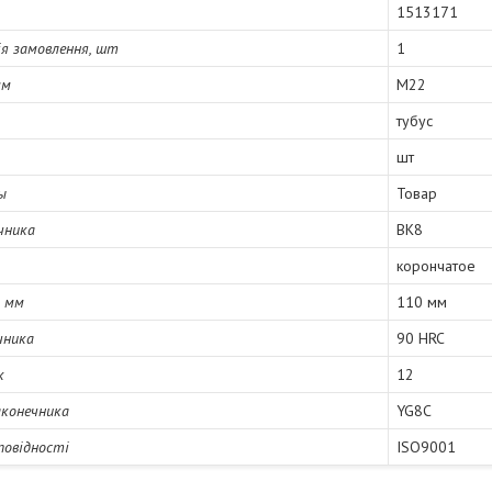
1513171
я замовлення, шт
1
мм
М22
тубус
шт
ы
Товар
чника
ВК8
корончатое
, мм
110 мм
чника
90 HRC
к
12
аконечника
YG8C
повідності
ISO9001