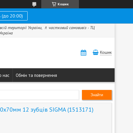
Кошик
 (до 20:00)
всій території України, 🚶 частковий самовивіз - ТЦ
 Україна
Кошик
о нас
Обмін та повернення
Знайти
0х70мм 12 зубців SIGMA (1513171)