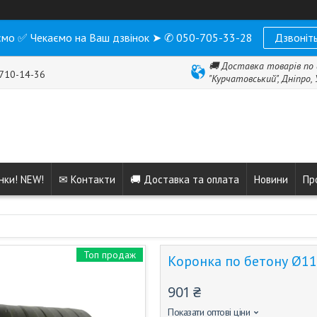
мо ✅ Чекаємо на Ваш дзвінок ➤ ✆ 050-705-33-28
Дзвоніть
🚚 Доставка товарів по 
 710-14-36
"Курчатовський", Дніпро,
нки! NEW!
✉ Контакти
🚚 Доставка та оплата
Новини
Пр
Топ продаж
Коронка по бетону Ø11
901 ₴
Показати оптові ціни