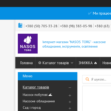
✅ Ми працює
+380 (50) 705-33-28
+380 (98) 383-05-98
+380 (63)
Інтернет-магазин "NASOS TORG" - насосне
обладнання, інструменти, освітлення
Головна
💢 Каталог товарів
ЗНИЖКА 🔥
Нови
Каталог товарів
Насоси побутові 🌊
Насосне обладнання
Сад і город