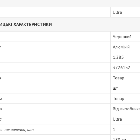
Ultra
ИЦЬКІ ХАРАКТЕРИСТИКИ
Червоний
у
Алюміній
1.285
3726152
ы
Товар
шт
ы
Товар
ія
Від виробник
а
Ultra
я замовлення, шт
1
150 см