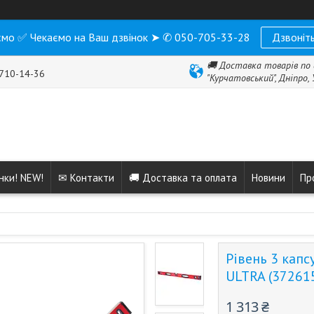
мо ✅ Чекаємо на Ваш дзвінок ➤ ✆ 050-705-33-28
Дзвоніть
🚚 Доставка товарів по 
 710-14-36
"Курчатовський", Дніпро,
нки! NEW!
✉ Контакти
🚚 Доставка та оплата
Новини
Пр
Рівень 3 капс
ULTRA (37261
1 313 ₴