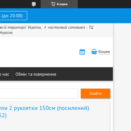
Кошик
 (до 20:00)
всій території України, 🚶 частковий самовивіз - ТЦ
 Україна
Кошик
о нас
Обмін та повернення
Знайти
ули 2 рукоятки 150см (посилений)
52)