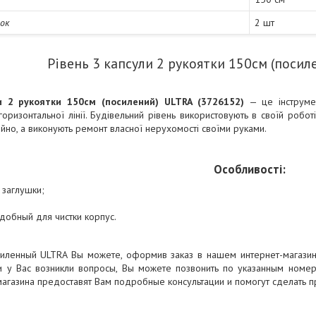
ток
2 шт
Рівень 3 капсули 2 рукоятки 150см (посил
и 2 рукоятки 150см (посилений) ULTRA (3726152)
— це інструмен
горизонтальної лінії. Будівельний рівень використовують в своїй роботі
но, а виконують ремонт власної нерухомості своїми руками.
Особливості:
 заглушки;
удобный для чистки корпус.
силенный ULTRA Вы можете, оформив заказ в нашем интернет-магази
ли у Вас возникли вопросы, Вы можете позвонить по указанным номер
агазина предоставят Вам подробные консультации и помогут сделать 