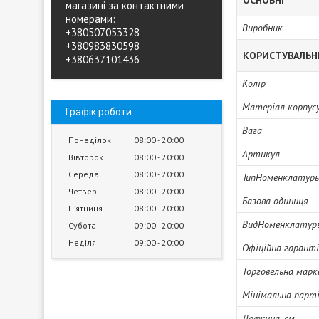
ОСНОВНІ
магазині за контактними
номерами:
Виробник
+380507053328
+380983830598
КОРИСТУВАЛЬН
+380637101436
Колір
Матеріал корпус
Графік роботи
Вага
Понеділок
08:00
20:00
Артикул
Вівторок
08:00
20:00
Середа
08:00
20:00
ТипНоменклатур
Четвер
08:00
20:00
Базова одиниця
Пʼятниця
08:00
20:00
ВидНоменклатур
Субота
09:00
20:00
Неділя
09:00
20:00
Офіційна гарант
Торговельна марк
Мінімальна парті
Довжина, см