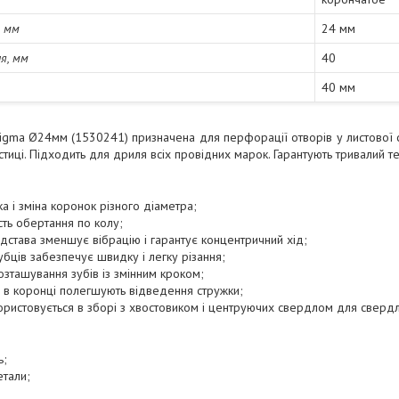
, мм
24 мм
ня, мм
40
40 мм
gma Ø24мм (1530241) призначена для перфорації отворів у листової стал
тиці. Підходить для дриля всіх провідних марок. Гарантують тривалий тер
а і зміна коронок різного діаметра;
сть обертання по колу;
дстава зменшує вібрацію і гарантує концентричний хід;
убців забезпечує швидку і легку різання;
зташування зубів із змінним кроком;
и в коронці полегшують відведення стружки;
ористовується в зборі з хвостовиком і центруючих свердлом для свердлі
ь;
етали;