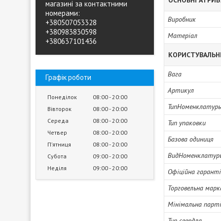
ОСНОВНІ АТРИ
магазині за контактними
номерами:
Виробник
+380507053328
+380983830598
Матеріал
+380637101436
КОРИСТУВАЛЬН
Вага
Графік роботи
Артикул
Понеділок
08:00
20:00
ТипНоменклатур
Вівторок
08:00
20:00
Середа
08:00
20:00
Тип упаковки
Четвер
08:00
20:00
Базова одиниця
Пʼятниця
08:00
20:00
ВидНоменклатур
Субота
09:00
20:00
Неділя
09:00
20:00
Офіційна гарант
Торговельна марк
Мінімальна парті
Тип свердла