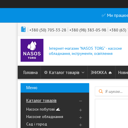
✅ Ми працює
+380 (50) 705-33-28
+380 (98) 383-05-98
+380 (63)
Інтернет-магазин "NASOS TORG" - насосне
обладнання, інструменти, освітлення
Головна
💢 Каталог товарів
ЗНИЖКА 🔥
Нови
Каталог товарів
Насоси побутові 🌊
Насосне обладнання
Сад і город