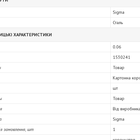
БУТИ
Sigma
Сталь
ИЦЬКІ ХАРАКТЕРИСТИКИ
0.06
1530241
ы
Товар
Картонна кор
шт
ы
Товар
ія
Від виробник
а
Sigma
я замовлення, шт
1
корончатое