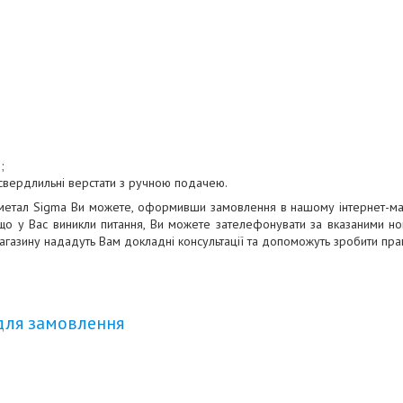
;
 свердлильні верстати з ручною подачею.
іметал Sigma Ви можете, оформивши замовлення в нашому інтернет-маг
Якщо у Вас виникли питання, Ви можете зателефонувати за вказаними н
агазину нададуть Вам докладні консультації та допоможуть зробити пра
для замовлення