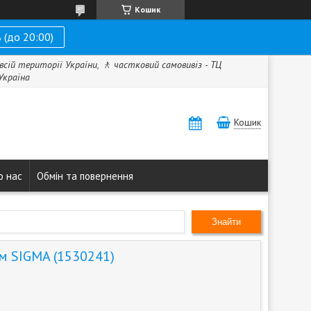
Кошик
 (до 20:00)
всій території України, 🚶 частковий самовивіз - ТЦ
 Україна
Кошик
о нас
Обмін та повернення
Знайти
м SIGMA (1530241)