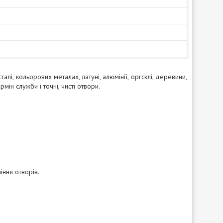
і, кольорових металах, латуні, алюмінії, оргсклі, деревини,
мін служби і точні, чисті отвори.
ння отворів.