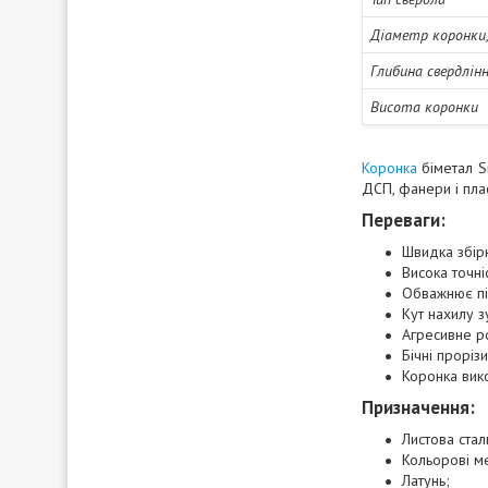
Діаметр коронки
Глибина свердлін
Висота коронки
Коронка
біметал Si
ДСП, фанери і плас
Переваги:
Швидка збірк
Висока точні
Обважнює пі
Кут нахилу з
Агресивне ро
Бічні проріз
Коронка вик
Призначення:
Листова стал
Кольорові м
Латунь;