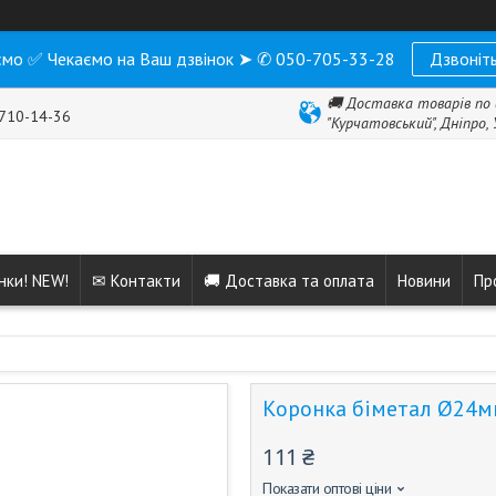
мо ✅ Чекаємо на Ваш дзвінок ➤ ✆ 050-705-33-28
Дзвоніть
🚚 Доставка товарів по 
 710-14-36
"Курчатовський", Дніпро,
нки! NEW!
✉ Контакти
🚚 Доставка та оплата
Новини
Пр
Коронка біметал Ø24м
111 ₴
Показати оптові ціни