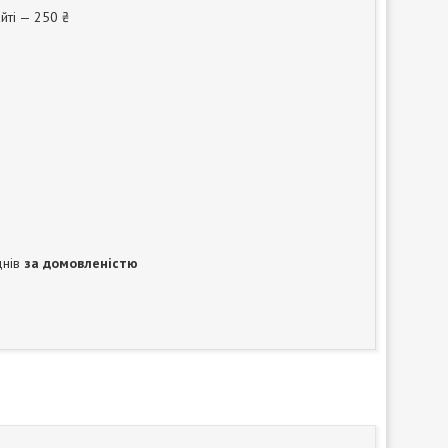
йті — 250 ₴
днів
за домовленістю