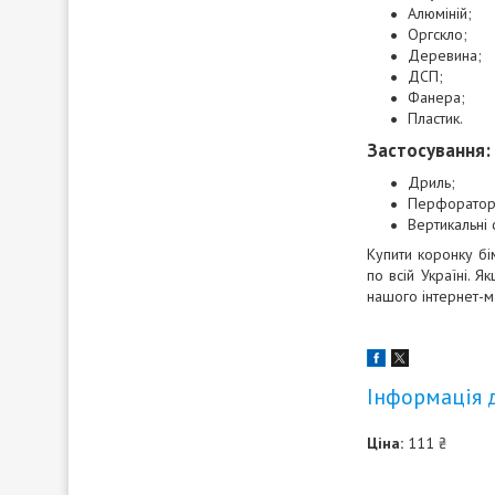
Алюміній;
Оргскло;
Деревина;
ДСП;
Фанера;
Пластик.
Застосування:
Дриль;
Перфоратор
Вертикальні
Купити коронку б
по всій Україні. 
нашого інтернет-м
Інформація 
Ціна:
111 ₴