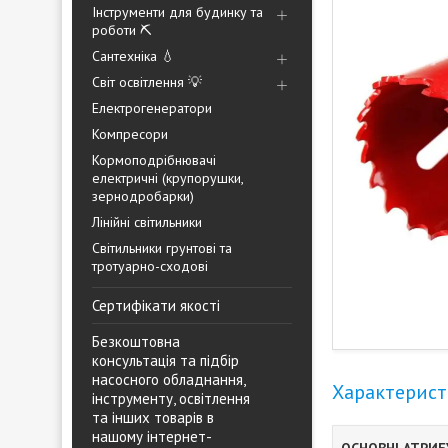
Інструменти для будинку та
роботи ⛏️
Сантехніка 💧
Світ освітлення 💡
Електрогенератори
Компресори
Кормоподрібнювачі
електричні (крупорушки,
зернодробарки)
Лінійні світильники
Світильники грунтові та
тротуарно-сходові
Сертифікати якості
Безкоштовна
консультація та підбір
насосного обладнання,
Характерис
інструменту, освітлення
та інших товарів в
нашому інтернет-