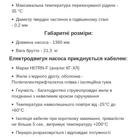
Максимальна температура перекачуваної рідини -
35 °C
Діаметр твердих частинок в підвішеному стані
- 0,2 мм
Габаритні розміри:
Довжина насоса - 1360 мм
Вага брутто - 21,3 кг
Електродвигун насоса приєднується кабелем:
Марки H07RN-F (аналог КГ-ХЛ)
Жили з мідного дроту, оболонка -
Поліетилентерефталатна плівка і ізоляційна гума
Гнучкість - багатодротяні струмопровідні жили в
поєднанні з невеликим кроком скручування
Температура навколишнього повітря від -25°C до
+60°C
Ізоляція кабелю при короткому замиканні, тривалістю
не більше 5 сек., витримує температуру +200°C
Переріз розраховується і відповідає потужності