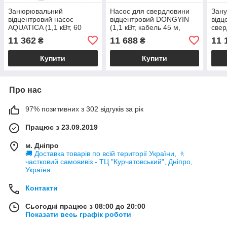
Занюрювальний
Насос для свердловини
Зан
відцентровий насос
відцентровий DONGYIN
відц
AQUATICA (1,1 кВт, 60
(1,1 кВт, кабель 45 м,
све
метрів кабель, напір 127м,
напір 87 м, 100 л/хв, Ø105
(1,8
11 362
11 688
11 
₴
₴
55л/хв, Ø105мм)
мм) для води поливу
напі
глибинний насос
мм)
Купити
Купити
Про нас
97% позитивних з 302 відгуків за рік
Працює з 23.09.2019
м. Дніпро
🚚 Доставка товарів по всій території України, 🚶
частковий самовивіз - ТЦ "Курчатовський", Дніпро,
Україна
Контакти
Сьогодні працює з 08:00 до 20:00
Показати весь графік роботи