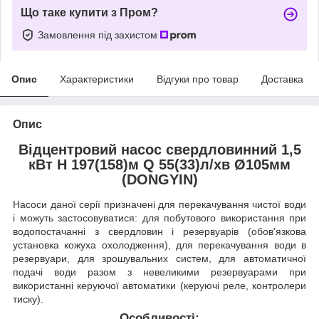
Що таке купити з Пром?
Замовлення під захистом
Опис
Характеристики
Відгуки про товар
Доставка
Опис
Відцентровий насос свердловинний 1,5
кВт H 197(158)м Q 55(33)л/хв Ø105мм
(DONGYIN)
Насоси даної серії призначені для перекачування чистої води
і можуть застосовуватися: для побутового використання при
водопостачанні з свердловин і резервуарів (обов'язкова
установка кожуха охолодження), для перекачування води в
резервуари, для зрошувальних систем, для автоматичної
подачі води разом з невеликими резервуарами при
використанні керуючої автоматики (керуючі реле, контролери
тиску).
Особливості: