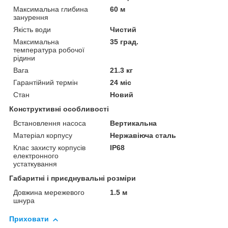
Максимальна глибина
60 м
занурення
Якість води
Чистий
Максимальна
35 град.
температура робочої
рідини
Вага
21.3 кг
Гарантійний термін
24 міс
Стан
Новий
Конструктивні особливості
Встановлення насоса
Вертикальна
Матеріал корпусу
Нержавіюча сталь
Клас захисту корпусів
IP68
електронного
устаткування
Габаритні і приєднувальні розміри
Довжина мережевого
1.5 м
шнура
Приховати