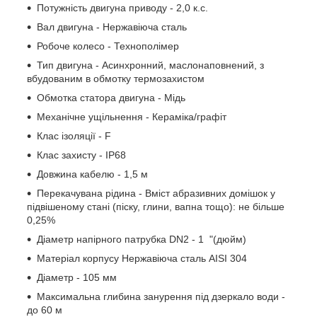
Потужність двигуна приводу - 2,0 к.с.
Вал двигуна - Нержавіюча сталь
Робоче колесо - Технополімер
Тип двигуна - Асинхронний, маслонаповнений, з
вбудованим в обмотку термозахистом
Обмотка статора двигуна - Мідь
Механічне ущільнення - Кераміка/графіт
Клас ізоляції - F
Клас захисту - IP68
Довжина кабелю - 1,5 м
Перекачувана рідина - Вміст абразивних домішок у
підвішеному стані (піску, глини, вапна тощо): не більше
0,25%
Діаметр напірного патрубка DN2 - 1 "(дюйм)
Матеріал корпусу Нержавіюча сталь AISI 304
Діаметр - 105 мм
Максимальна глибина занурення під дзеркало води -
до 60 м