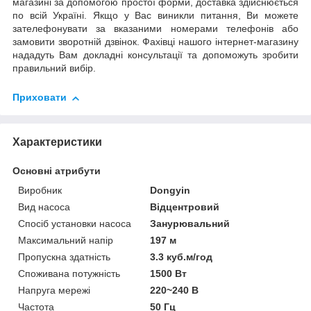
магазині за допомогою простої форми, доставка здійснюється
по всій Україні. Якщо у Вас виникли питання, Ви можете
зателефонувати за вказаними номерами телефонів або
замовити зворотній дзвінок. Фахівці нашого інтернет-магазину
нададуть Вам докладні консультації та допоможуть зробити
правильний вибір.
Приховати
Характеристики
Основні атрибути
Виробник
Dongyin
Вид насоса
Відцентровий
Спосіб установки насоса
Занурювальний
Максимальний напір
197 м
Пропускна здатність
3.3 куб.м/год
Споживана потужність
1500 Вт
Напруга мережі
220~240 В
Частота
50 Гц