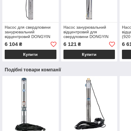
Насос для свердловини
Насос занурювальний
Насо
занурювальний
відцентровий для
відц
відцентровий DONGYIN
свердловини DONGYIN
(920
4SDm4/7 (550 Вт, напір
(370 Вт, напір 56 м, 55 л/
хв, 
6 104
6 121
6 6
₴
₴
51м, 100 л/хв, Ø 105мм)
хв, Ø105 мм) для води,
зану
для води
поливу
вод
Купити
Купити
Подібні товари компанії