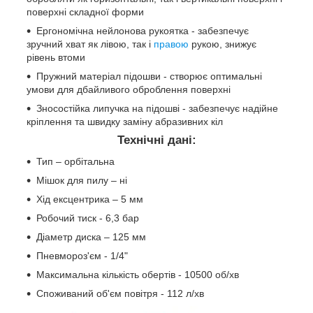
поверхні складної форми
Ергономічна нейлонова рукоятка - забезпечує
зручний хват як лівою, так і
правою
рукою, знижує
рівень втоми
Пружний матеріал підошви - створює оптимальні
умови для дбайливого оброблення поверхні
Зносостійка липучка на підошві - забезпечує надійне
кріплення та швидку заміну абразивних кіл
Технічні дані:
Тип – орбітальна
Мішок для пилу – ні
Хід ексцентрика – 5 мм
Робочий тиск - 6,3 бар
Діаметр диска – 125 мм
Пневмороз'єм - 1/4"
Максимальна кількість обертів - 10500 об/хв
Споживаний об'єм повітря - 112 л/хв