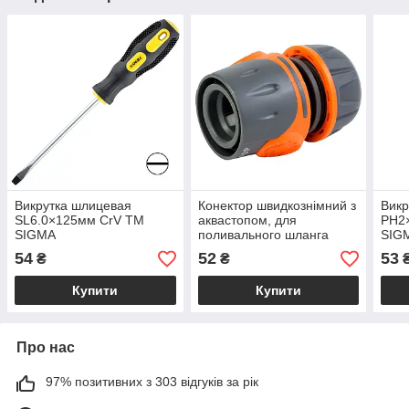
Викрутка шлицевая
Конектор швидкознімний з
Викр
SL6.0×125мм CrV TM
аквастопом, для
PH2
SIGMA
поливального шланга
SIG
діаметром 1/2" (12,5
54
52
53
₴
₴
мм)ТМ FLORA
Купити
Купити
Про нас
97% позитивних з 303 відгуків за рік