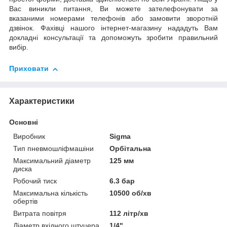
Вас виникли питання, Ви можете зателефонувати за
вказаними номерами телефонів або замовити зворотній
дзвінок. Фахівці нашого інтернет-магазину нададуть Вам
докладні консультації та допоможуть зробити правильний
вибір.
Приховати
Характеристики
Основні
Виробник
Sigma
Тип пневмошліфмашіни
Орбітальна
Максимальний діаметр
125 мм
диска
Робочий тиск
6.3 бар
Максимальна кількість
10500 об/хв
обертів
Витрата повітря
112 літр/хв
Діаметр вхідного штуцера
1/4"