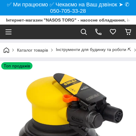
✅ Ми працюємо ✅ Чекаємо на Ваш дзвінок ➤ ✆
050-705-33-28
Інтернет-магазин "NASOS TORG" - насосне обладнання, інст
Інструменти для будинку та роботи ⛏️
Каталог товарів
Топ продажів