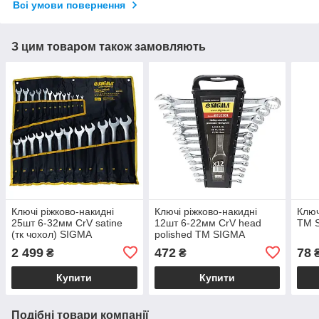
Всі умови повернення
З цим товаром також замовляють
Ключі ріжково-накидні
Ключі ріжково-накидні
Ключ
25шт 6-32мм CrV satine
12шт 6-22мм CrV head
ТМ 
(тк чохол) SIGMA
polished TM SIGMA
2 499
472
78
₴
₴
Купити
Купити
Подібні товари компанії