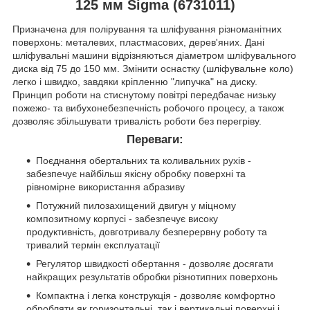
125 мм Sigma (6731011)
Призначена для полірування та шліфування різноманітних
поверхонь: металевих, пластмасових, дерев'яних. Дані
шліфувальні машини відрізняються діаметром шліфувального
диска від 75 до 150 мм. Змінити оснастку (шліфувальне коло)
легко і швидко, завдяки кріпленню "липучка" на диску.
Принцип роботи на стиснутому повітрі передбачає низьку
пожежо- та вибухонебезпечність робочого процесу, а також
дозволяє збільшувати тривалість роботи без перегріву.
Переваги:
Поєднання обертальних та коливальних рухів -
забезпечує найбільш якісну обробку поверхні та
рівномірне використання абразиву
Потужний пилозахищений двигун у міцному
композитному корпусі - забезпечує високу
продуктивність, довготривалу безперервну роботу та
тривалий термін експлуатації
Регулятор швидкості обертання - дозволяє досягати
найкращих результатів обробки різнотипних поверхонь
Компактна і легка конструкція - дозволяє комфортно
обробляти як горизонтальні, так і вертикальні поверхні і