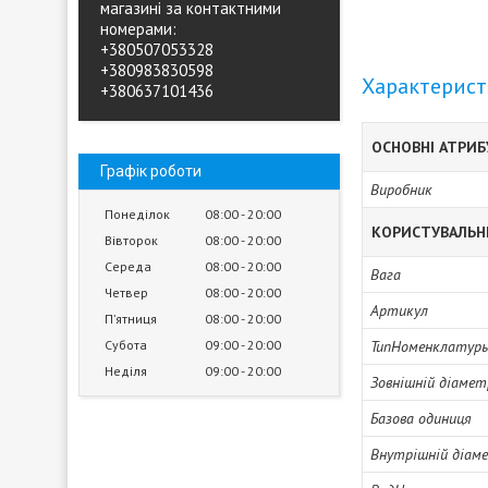
магазині за контактними
номерами:
+380507053328
+380983830598
Характерис
+380637101436
ОСНОВНІ АТРИ
Графік роботи
Виробник
Понеділок
08:00
20:00
КОРИСТУВАЛЬН
Вівторок
08:00
20:00
Середа
08:00
20:00
Вага
Четвер
08:00
20:00
Артикул
Пʼятниця
08:00
20:00
Субота
09:00
20:00
ТипНоменклатур
Неділя
09:00
20:00
Зовнішній діамет
Базова одиниця
Внутрішній діам