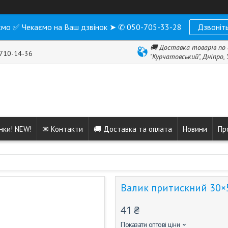
мо ✅ Чекаємо на Ваш дзвінок ➤ ✆ 050-705-33-28
Дзвоніть
🚚 Доставка товарів по 
 710-14-36
"Курчатовський", Дніпро,
нки! NEW!
✉ Контакти
🚚 Доставка та оплата
Новини
Пр
Валик притискний 30×
41 ₴
Показати оптові ціни