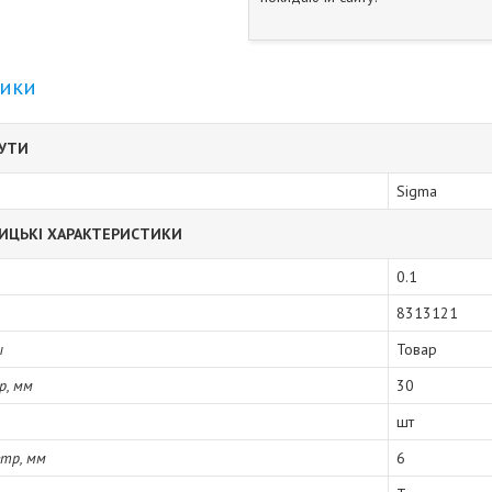
тики
БУТИ
Sigma
ИЦЬКІ ХАРАКТЕРИСТИКИ
0.1
8313121
ы
Товар
р, мм
30
шт
етр, мм
6