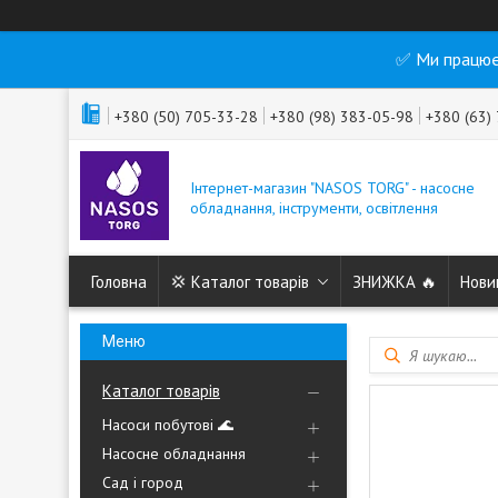
✅ Ми працює
+380 (50) 705-33-28
+380 (98) 383-05-98
+380 (63)
Інтернет-магазин "NASOS TORG" - насосне
обладнання, інструменти, освітлення
Головна
💢 Каталог товарів
ЗНИЖКА 🔥
Нови
Каталог товарів
Насоси побутові 🌊
Насосне обладнання
Сад і город