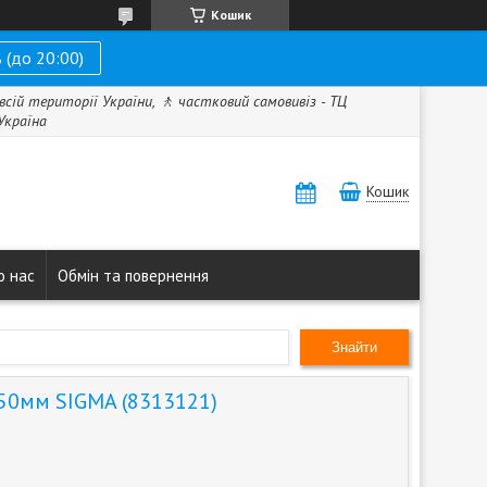
Кошик
 (до 20:00)
всій території України, 🚶 частковий самовивіз - ТЦ
 Україна
Кошик
о нас
Обмін та повернення
Знайти
50мм SIGMA (8313121)