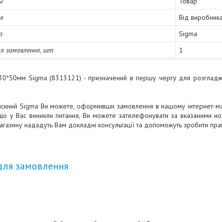
ы
Товар
ія
Від виробник
а
Sigma
я замовлення, шт
1
30*50мм Sigma (8313121) - призначений в першу чергу для розгладж
искний Sigma Ви можете, оформивши замовлення в нашому інтернет-ма
Якщо у Вас виникли питання, Ви можете зателефонувати за вказаними н
агазину нададуть Вам докладні консультації та допоможуть зробити пра
для замовлення