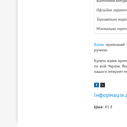
ВидНоменклатур
Офіційна гарант
Торговельна марк
Мінімальна парті
Валик
притискний 
ручкою.
Купити валик прит
по всій Україні. 
нашого інтернет-м
Інформація 
Ціна:
41 ₴