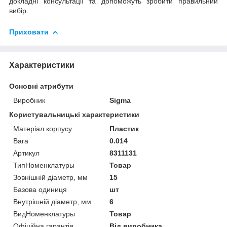
докладні консультації та допоможуть зробити правильний
вибір.
Приховати
Характеристики
Основні атрибути
Виробник
Sigma
Користувальницькі характеристики
Матеріал корпусу
Пластик
Вага
0.014
Артикул
8311131
ТипНоменклатуры
Товар
Зовнішній діаметр, мм
15
Базова одиниця
шт
Внутрішній діаметр, мм
6
ВидНоменклатуры
Товар
Офіційна гарантія
Від виробника