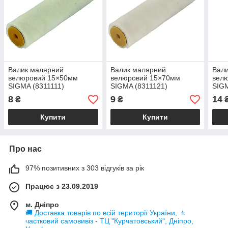
Валик малярний
Валик малярний
Вал
велюровий 15×50мм
велюровий 15×70мм
вел
SIGMA (8311111)
SIGMA (8311121)
SIGM
8
9
14
₴
₴
Купити
Купити
Про нас
97% позитивних з 303 відгуків за рік
Працює з 23.09.2019
м. Дніпро
🚚 Доставка товарів по всій території України, 🚶
частковий самовивіз - ТЦ "Курчатовський", Дніпро,