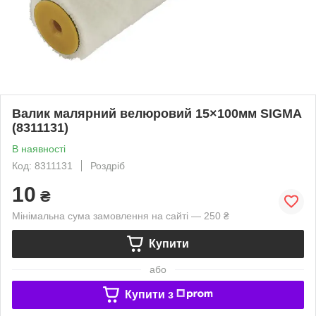
Валик малярний велюровий 15×100мм SIGMA
(8311131)
В наявності
Код: 8311131
Роздріб
10
₴
Мінімальна сума замовлення на сайті — 250 ₴
Купити
або
Купити з