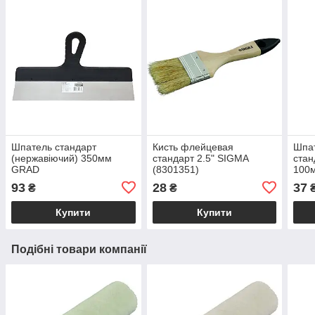
Шпатель стандарт
Кисть флейцевая
Шпат
(нержавіючий) 350мм
стандарт 2.5" SIGMA
стан
GRAD
(8301351)
100
93
28
37
₴
₴
Купити
Купити
Подібні товари компанії