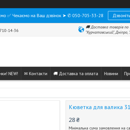
мо ✅ Чекаємо на Ваш дзвінок ➤ ✆ 050-705-33-28
Дзвоніть
🚚 Доставка товарів по 
 710-14-36
"Курчатовський", Дніпро,
нки! NEW!
✉ Контакти
🚚 Доставка та оплата
Новини
Пр
Кюветка для валика 3
28 ₴
Мінімальна сума замовлення на са