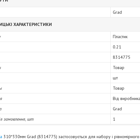
БУТИ
Grad
ИЦЬКІ ХАРАКТЕРИСТИКИ
у
Пластик
0.21
8314775
ы
Товар
шт
ы
Товар
ія
Від виробник
а
Grad
я замовлення, шт
1
ка
310*330мм Grad (8314775) застосовується для набору і рівномірного