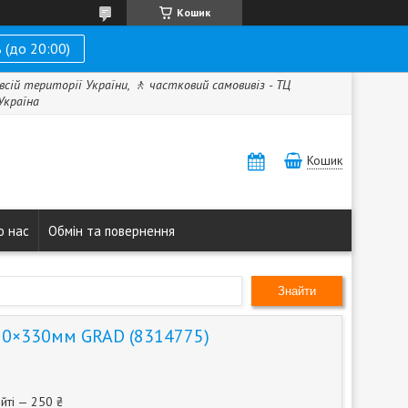
Кошик
 (до 20:00)
всій території України, 🚶 частковий самовивіз - ТЦ
 Україна
Кошик
о нас
Обмін та повернення
Знайти
10×330мм GRAD (8314775)
йті — 250 ₴