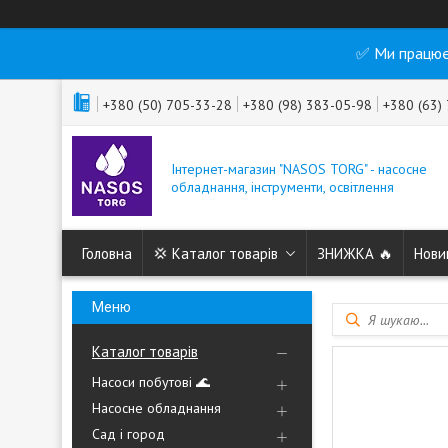
✅ Ми працює
+380 (50) 705-33-28
+380 (98) 383-05-98
+380 (63)
Інтернет-магазин "NASOS TORG" - насосне
обладнання, інструменти, освітлення
Головна
💢 Каталог товарів
ЗНИЖКА 🔥
Нови
Каталог товарів
Насоси побутові 🌊
Насосне обладнання
Сад і город