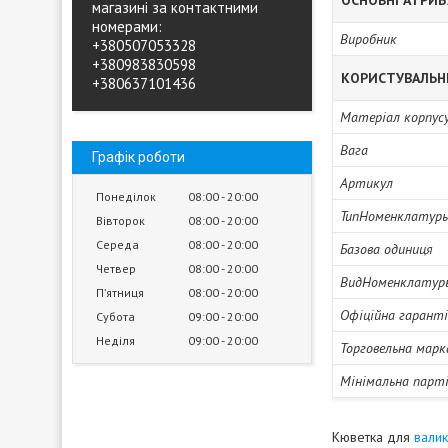
ОСНОВНІ АТРИ
магазині за контактними
номерами:
Виробник
+380507053328
+380983830598
КОРИСТУВАЛЬН
+380637101436
Матеріал корпус
Вага
Графік роботи
Артикул
Понеділок
08:00
20:00
ТипНоменклатур
Вівторок
08:00
20:00
Середа
08:00
20:00
Базова одиниця
Четвер
08:00
20:00
ВидНоменклатур
Пʼятниця
08:00
20:00
Офіційна гарант
Субота
09:00
20:00
Неділя
09:00
20:00
Торговельна марк
Мінімальна парті
Кюветка для
вали