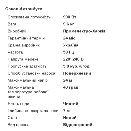
Основні атрибути
Споживана потужність
900 Вт
Вага
9.6 кг
Виробник
Промелектро-Харків
Гарантійний термін
24 міс
Країна виробник
Україна
Частота
50 Гц
Напруга мережі
220~240 В
Пропускна здатність
5.8 куб.м/год
Спосіб установки насоса
Поверхневий
Максимальний напір
24 м
Максимальна
40 град.
температура робочої
рідини
Якість води
Чистий
Глибина до дзеркала води
7 м
Стан
Новий
Вид насоса
Відцентровий