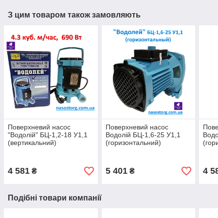
З цим товаром також замовляють
Поверхневий насос
Поверхневий насос
Пове
"Водолій" БЦ-1,2-18 У1,1
Водолій БЦ-1,6-25 У1,1
Водо
(вертикальний)
(горизонтальний)
(гор
4 581
5 401
4 5
₴
₴
Подібні товари компанії