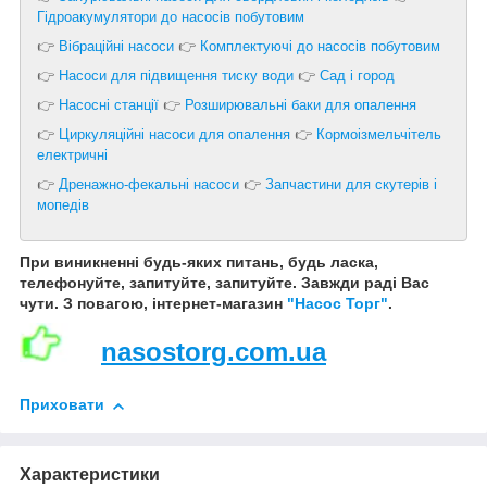
Гідроакумулятори до насосів побутовим
👉
Вібраційні насоси
👉
Комплектуючі до насосів побутовим
👉
Насоси для підвищення тиску води
👉
Сад і город
👉
Насосні станції
👉
Розширювальні баки для опалення
👉
Циркуляційні насоси для опалення
👉
Кормоізмельчітель
електричні
👉
Дренажно-фекальні насоси
👉
Запчастини для скутерів і
мопедів
При виникненні будь-яких питань, будь ласка,
телефонуйте, запитуйте, запитуйте. Завжди раді Вас
чути. З повагою, інтернет-магазин
"Насос Торг"
.
nasostorg.com.ua
Приховати
Характеристики