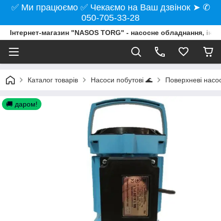
✅ Ми працюємо ✅ Чекаємо на Ваш дзвінок ➤ ✆
050-705-33-28
Інтернет-магазин "NASOS TORG" - насосне обладнання, інст
Каталог товарів
Насоси побутові 🌊
Поверхневі насо
🚚 даром!