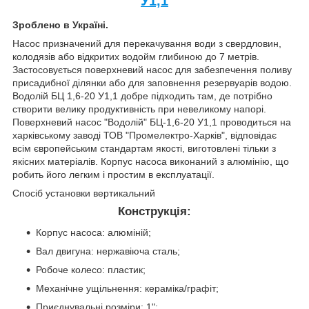
У1,1
Зроблено в Україні.
Насос призначений для перекачування води з свердловин,
колодязів або відкритих водойм глибиною до 7 метрів.
Застосовується поверхневий насос для забезпечення поливу
присадибної ділянки або для заповнення резервуарів водою.
Водолій БЦ 1,6-20 У1,1 добре підходить там, де потрібно
створити велику продуктивність при невеликому напорі.
Поверхневий насос "Водолій" БЦ-1,6-20 У1,1 проводиться на
харківському заводі ТОВ "Промелектро-Харків", відповідає
всім європейським стандартам якості, виготовлені тільки з
якісних матеріалів. Корпус насоса виконаний з алюмінію, що
робить його легким і простим в експлуатації.
Спосіб установки вертикальний
Конструкція:
Корпус насоса: алюміній;
Вал двигуна: нержавіюча сталь;
Робоче колесо: пластик;
Механічне ущільнення: кераміка/графіт;
Приєднувальні розміри: 1";