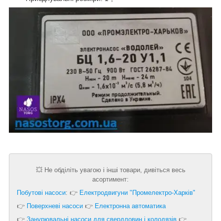
💥 Не обділіть увагою і інші товари, дивіться весь
асортимент:
Побутові насоси
: 👉
Електродвигуни "Промелектро-Харків"
👉
Поверхневі насоси
👉
Електронна автоматика
👉
Занурювальні насоси для свердловин і колодязів
👉