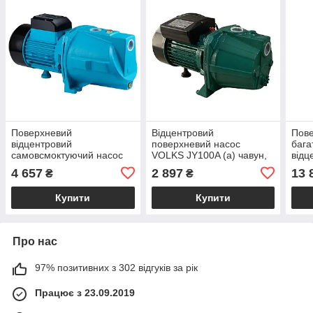
Поверхневий
Відцентровий
Пов
відцентровий
поверхневий насос
бага
самовсмоктуючий насос
VOLKS JY100A (a) чавун,
відц
TM AQUATICA (1,1 кВт,
короткий (1,1 кВт, напір 46
Opt
4 657
2 897
13 
₴
₴
напір 48м, 85л/хв) для
м, 2,8 мᶟ/год) для води
(1,8 
поливу, свердловини
год)
Купити
Купити
Про нас
97% позитивних з 302 відгуків за рік
Працює з 23.09.2019