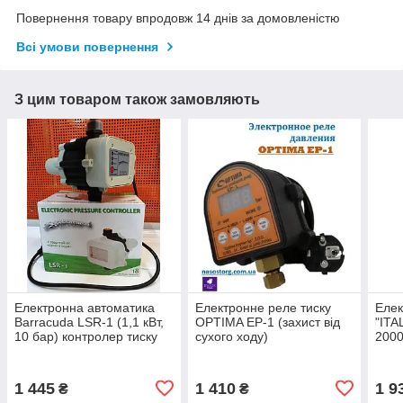
Повернення товару впродовж 14 днів за домовленістю
Всі умови повернення
З цим товаром також замовляють
Електронна автоматика
Електронне реле тиску
Елек
Barracuda LSR-1 (1,1 кВт,
OPTIMA EP-1 (захист від
"ITA
10 бар) контролер тиску
сухого ходу)
2000
води
1 445
1 410
1 9
₴
₴