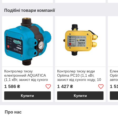
Подібні товари компанії
Контролер тиску
Контролер тиску води
Елек
електронний AQUATICA
Optima PC10 (1,1 кВт,
Opti
(1,1 кВт, захист від сухого
захист від сухого ходу, 10
авт
ходу, Ø1") автоматика /
бар) автоматика / реле
пере
1 586
1 427
1 5
₴
₴
реле тиску води
тиску
конт
вод
Купити
Купити
Про нас