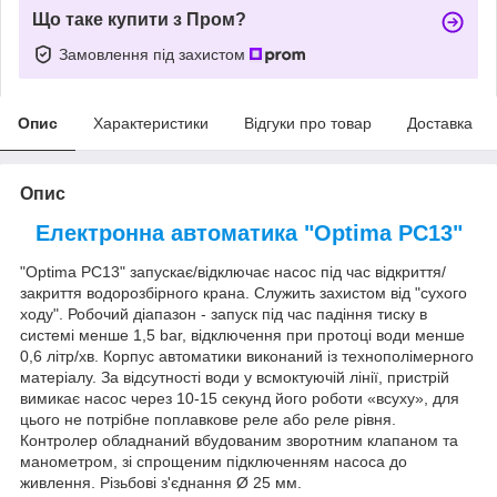
Що таке купити з Пром?
Замовлення під захистом
Опис
Характеристики
Відгуки про товар
Доставка
Опис
Електронна автоматика "Optima PC13"
"Optima PC13" запускає/відключає насос під час відкриття/
закриття водорозбірного крана. Служить захистом від "сухого
ходу". Робочий діапазон - запуск під час падіння тиску в
системі менше 1,5 bar, відключення при протоці води менше
0,6 літр/хв. Корпус автоматики виконаний із технополімерного
матеріалу. За відсутності води у всмоктуючій лінії, пристрій
вимикає насос через 10-15 секунд його роботи «всуху», для
цього не потрібне поплавкове реле або реле рівня.
Контролер обладнаний вбудованим зворотним клапаном та
манометром, зі спрощеним підключенням насоса до
живлення. Різьбові з'єднання Ø 25 мм.