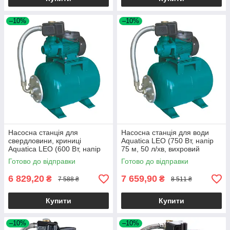
–10%
–10%
Насосна станція для
Насосна станція для води
свердловини, криниці
Aquatica LEO (750 Вт, напір
Aquatica LEO (600 Вт, напір
75 м, 50 л/хв, вихровий
60 м, 50 л/хв, вихровий
насос, бак на 24 л) для
Готово до відправки
Готово до відправки
насос, бак 24 л)
свердловини
6 829,20
7 659,90
₴
₴
7 588 ₴
8 511 ₴
Купити
Купити
–10%
–10%