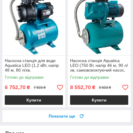
Насосна станція для води
Насосна станція Aquatica
Aquatica LEO (1,2 кВт, напір
LEO (750 Вт, напір 46 м, 90 л/
48 м, 80 л/хв,
хв, самовсмоктуючий насос,
самовсмоктуючий насос, бак
бак 24 л) для води поливу
Готово до відправки
Готово до відправки
24 л)
6 752,70
8 552,70
₴
₴
7 503 ₴
9 503 ₴
Купити
Купити
Показати ще