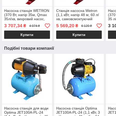
Насосна станція WETRON
Станція насосна Wetron
Нас
(370 Вт, напір 35м, Qmax
(1,1 кВт, напір 48 м, 60 л/
(370
35л/хв, вихровий насос,
хв, самовсмоктуючий
35 л
бак 24 літри) для води,
насос, бак 24 л) для
бак 
3 707,34
5 569,20
3 1
₴
₴
4 074 ₴
6 120 ₴
свердловини
свердловини, криниці
коло
Купити
Купити
Подібні товари компанії
Насосна станція для води
Насосна станція Optima
Насо
Optima JET100A-PL-24
JET100A-PL-24 (1,1 кВт, 3
JET1