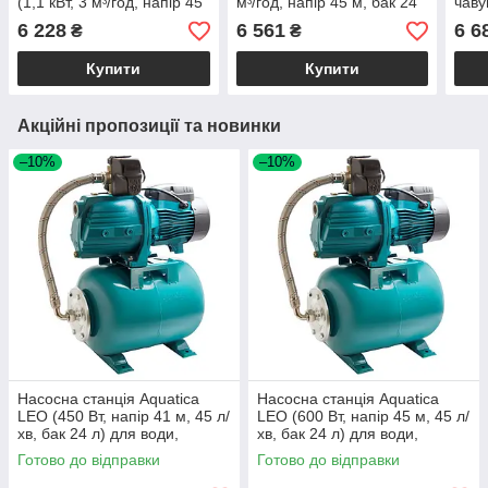
(1,1 кВт, 3 мᶟ/год, напір 45
мᶟ/год, напір 45 м, бак 24
чаву
м, бак 24 л) для
літри) для води, поливу,
6 228
6 561
6 6
₴
₴
поливання, свердловини
свердловини
Купити
Купити
Акційні пропозиції та новинки
–10%
–10%
Насосна станція Aquatica
Насосна станція Aquatica
LEO (450 Вт, напір 41 м, 45 л/
LEO (600 Вт, напір 45 м, 45 л/
хв, бак 24 л) для води,
хв, бак 24 л) для води,
свердловини, криниці
поливу, свердловини,
Готово до відправки
Готово до відправки
колодязя