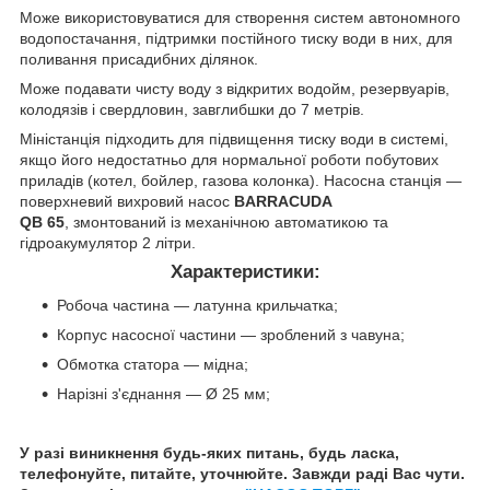
Може використовуватися для створення систем автономного
водопостачання, підтримки постійного тиску води в них, для
поливання присадибних ділянок.
Може подавати чисту воду з відкритих водойм, резервуарів,
колодязів і свердловин, завглибшки до 7 метрів.
Міністанція підходить для підвищення тиску води в системі,
якщо його недостатньо для нормальної роботи побутових
приладів (котел, бойлер, газова колонка). Насосна станція —
поверхневий вихровий насос
BARRACUDA
QB 65
,
змонтований із механічною автоматикою та
гідроакумулятор 2 літри.
Характеристики:
Робоча частина — латунна крильчатка;
Корпус насосної частини — зроблений з чавуна;
Обмотка статора — мідна;
Нарізні з'єднання — Ø 25 мм;
У разі виникнення будь-яких питань, будь ласка,
телефонуйте, питайте, уточнюйте. Завжди раді Вас чути.