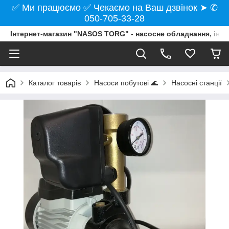
✅ Ми працюємо ✅ Чекаємо на Ваш дзвінок ➤ ✆
050-705-33-28
Інтернет-магазин "NASOS TORG" - насосне обладнання, інст
Каталог товарів
Насоси побутові 🌊
Насосні станції