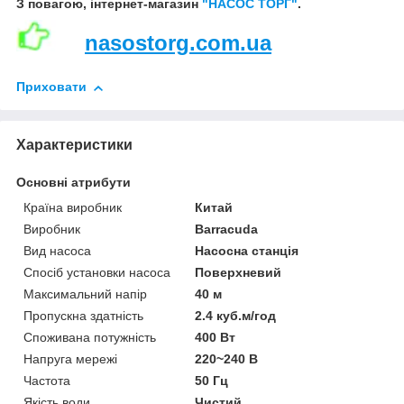
З повагою, інтернет-магазин
"НАСОС ТОРГ"
.
nasostorg.com.ua
Приховати
Характеристики
Основні атрибути
Країна виробник
Китай
Виробник
Barracuda
Вид насоса
Насосна станція
Спосіб установки насоса
Поверхневий
Максимальний напір
40 м
Пропускна здатність
2.4 куб.м/год
Споживана потужність
400 Вт
Напруга мережі
220~240 В
Частота
50 Гц
Якість води
Чистий