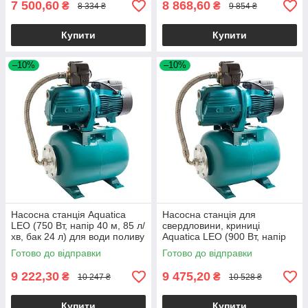
7 500,60
8 868,60
₴
₴
8 334 ₴
9 854 ₴
Купити
Купити
–10%
–10%
Насосна станція Aquatica
Насосна станція для
LEO (750 Вт, напір 40 м, 85 л/
свердловини, криниці
хв, бак 24 л) для води поливу
Aquatica LEO (900 Вт, напір
свердловини колодязя
48 м, 85 л/хв, бак 24 л) для
Готово до відправки
Готово до відправки
води поливу
9 222,30
9 475,20
₴
₴
10 247 ₴
10 528 ₴
Купити
Купити