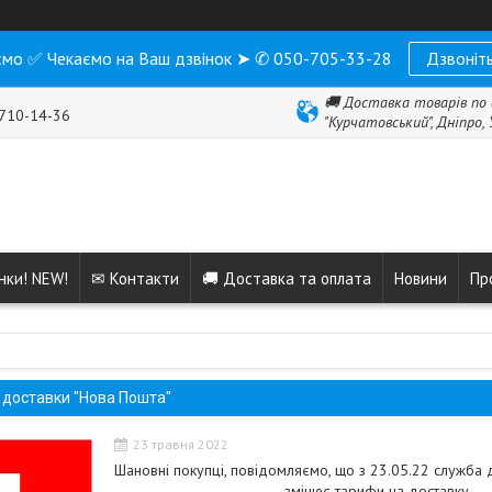
мо ✅ Чекаємо на Ваш дзвінок ➤ ✆ 050-705-33-28
Дзвоніть
🚚 Доставка товарів по 
 710-14-36
"Курчатовський", Дніпро,
нки! NEW!
✉ Контакти
🚚 Доставка та оплата
Новини
Пр
і доставки "Нова Пошта"
23 травня 2022
Шановні покупці, повідомляємо, що з 23.05.22 служба 
змінює тарифи на доставку.