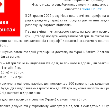
Нижче можете ознайомитись з новими тарифами, а т
оператора
"Нова Пошта"
.
З 23 травня 2022 року Нова пошта змінює тарифи на д
ряд спрощень у тарифах та послугах для клієнтів зад
розрахунку вартості відправки.
Перша зміна
– ми знижуємо тариф на доставку посило
грн. Відтепер послуга коштуватиме 50 грн. За фіксов
енти та посилки незалежно від географії доставки. Нагадуємо, у пошто
20 кг.
ншуємо вагові градації у тарифі на доставку по Україні. Замість 7 вагов
ифи за вагою:
г) — 60 грн. Якщо ви відправляєте одяг, то при його відправці ви безк
, 1 кг або 2 кг.
10 кг) — 80 грн.
0 кг) — 120 грн.
 включена оціночна вартість для посилок до 500 гривень, тож додатко
буде. Для відправлень вартістю понад 500 грн оціночна вартість, як і р
 від вартості відправлення.
а доставку посилок у села (по Україні) становитиме 20 грн.
правка документів у фірмовому конверті у відділення складатиме 45 г