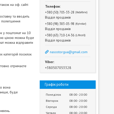
акож на оф. сайті
+380 (50) 705-33-28
Vodafone
оставку та вводить
Відділ продажів
ля полегшення
+380 (98) 383-05-98
Kyivstar
Відділ продажів
к у поштомат на 10
+380 (63) 710-14-36
Lifecell
аною ціною можна буде
Відділ продажів
мат можна відправити
nasostorgua@gmail.com
их категорій посилок
оштовно отримаєте
+380507053328
Графік роботи
во вона
аніше, буде
Понеділок
08:00
20:00
Вівторок
08:00
20:00
Середа
08:00
20:00
ривень.
Четвер
08:00
20:00