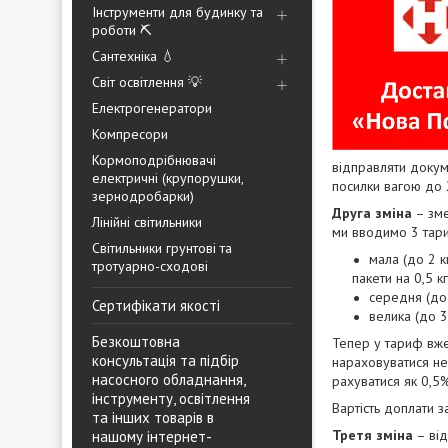
Інструменти для будинку та
роботи ⛏️
Сантехніка 💧
Світ освітлення 💡
Електрогенератори
Компресори
Кормоподрібнювачі
відправляти докум
електричні (крупорушки,
посилки вагою до 
зернодробарки)
Друга зміна
– зме
Лінійні світильники
ми вводимо 3 тар
Світильники грунтові та
мала (до 2 к
тротуарно-сходові
пакети на 0,5 кг
середня (до 
Сертифікати якості
велика (до 3
Безкоштовна
Тепер у тариф вже
консультація та підбір
нараховуватися не 
насосного обладнання,
рахуватися як 0,5%
інструменту, освітлення
Вартість доплати з
та інших товарів в
Третя зміна
– від
нашому інтернет-