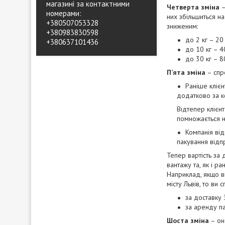
магазині за контактними
Четверта зміна
–
номерами:
них збільшиться н
+380507053328
зниженим:
+380983830598
до 2 кг – 20
+380637101436
до 10 кг – 
до 30 кг – 8
П’ята зміна
– спр
Раніше клієн
додатково за к
Відтепер клієнт
помножається на
Компанія від
пакування відп
Тепер вартість за
вантажу та, як і р
Наприклад, якщо в
місту Львів, то ви 
за доставку 
за аренду па
Шоста зміна
– оно