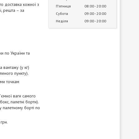
то доставка кожної з
Пʼятниця
08:00
20:00
і, решта – за
Субота
09:00
20:00
Неділя
09:00
20:00
и по України та
 вантажу (у кг)
еленого пункту).
іми точкам
’ємної ваги самого
окс, палетні борти).
у палетному борті по
 грн.