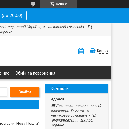
Кошик
 (до 20:00)
всій території України, 🚶 частковий самовивіз - ТЦ
 Україна
Кошик
о нас
Обмін та повернення
Контакти
Знайти
🚚 Доставка товарів по всій
території України, 🚶
частковий самовивіз - ТЦ
"Курчатовський", Дніпро,
доставки "Нова Пошта"
Україна