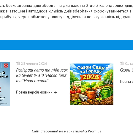
кість безкоштовних днів зберігання для палет із 2 до 3 календарних дні
ажів, автошин і автодисків кількість днів зберігання скорочуватиметься з 
рибуття, через обмежену площу відділень та велику кількість відправл
28 червня 2026
01 к
Розіграш авто та підписок
Сезон
на Sweet.tv від "Насос Торг"
та "Нова пошта"
Повна 
Повна версія новини
Сайт створений на маркетплейсі
Prom.ua