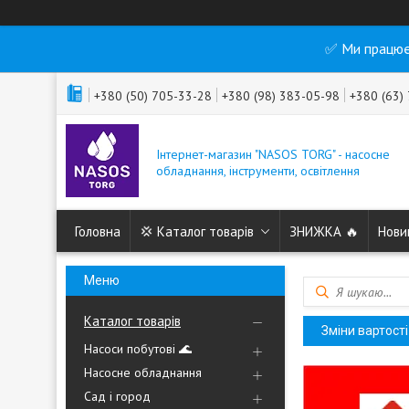
✅ Ми працює
+380 (50) 705-33-28
+380 (98) 383-05-98
+380 (63)
Інтернет-магазин "NASOS TORG" - насосне
обладнання, інструменти, освітлення
Головна
💢 Каталог товарів
ЗНИЖКА 🔥
Нови
Каталог товарів
Зміни вартост
Насоси побутові 🌊
Насосне обладнання
Сад і город