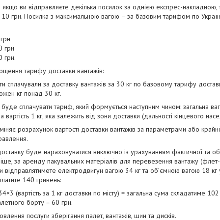
 якщо ви відправляєте декілька посилок за однією експрес-накладною, 
а 10 грн. Посилка з максимальною вагою – за базовим тарифом по Україн
 грн
40 грн
0 грн.
ощення тарифу доставки вантажів:
ти сплачували за доставку вантажів за 30 кг по базовому тарифу доставк
ожен кг понад 30 кг.
 буде сплачувати тариф, який формується наступним чином: загальна вага
 вартість 1 кг, яка залежить від зони доставки (дальності кінцевого нас
міняє розрахунок вартості доставки вантажів за параметрами або крайн
равлення.
 доставку буде нараховуватися виключно із урахуванням фактичної та об
аніше, за аренду пакувальних матеріалів для перевезення вантажу (флет-б
и відправлятимете електродвигун вагою 34 кг та об’ємною вагою 18 кг 
сплатите 140 гривень:
34×3 (вартість за 1 кг доставки по місту) = загальна сума складатиме 102
летного борту = 60 грн.
влення послуги зберігання палет, вантажів, шин та дисків.