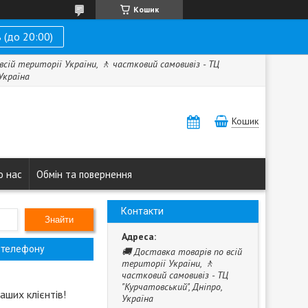
Кошик
 (до 20:00)
всій території України, 🚶 частковий самовивіз - ТЦ
 Україна
Кошик
о нас
Обмін та повернення
Контакти
Знайти
 телефону
🚚 Доставка товарів по всій
території України, 🚶
частковий самовивіз - ТЦ
"Курчатовський", Дніпро,
аших клієнтів!
Україна