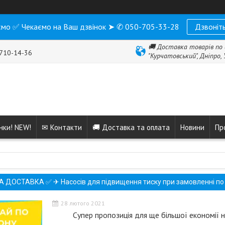
мо ✅ Чекаємо на Ваш дзвінок ➤ ✆ 050-705-33-28
Дзвоніть
🚚 Доставка товарів по 
 710-14-36
"Курчатовський", Дніпро,
нки! NEW!
✉ Контакти
🚚 Доставка та оплата
Новини
Пр
ДОСТАВКА ✅ ✈ Насосів для підвищення тиску при замовленні по
28 лютого 2021
Супер пропозиція для ще більшої економії н