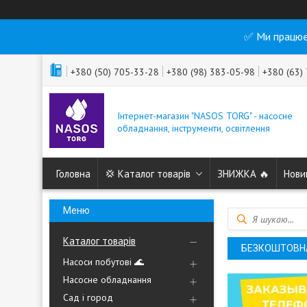
✅ Ми працює
+380 (50) 705-33-28
+380 (98) 383-05-98
+380 (63)
Інтернет-магазин "NASOS TORG" - насосне
обладнання, інструменти, освітлення
Головна
💢 Каталог товарів
ЗНИЖКА 🔥
Нови
Каталог товарів
БЕЗКОШТОВНА 
Насоси побутові 🌊
Насосне обладнання
Сад і город