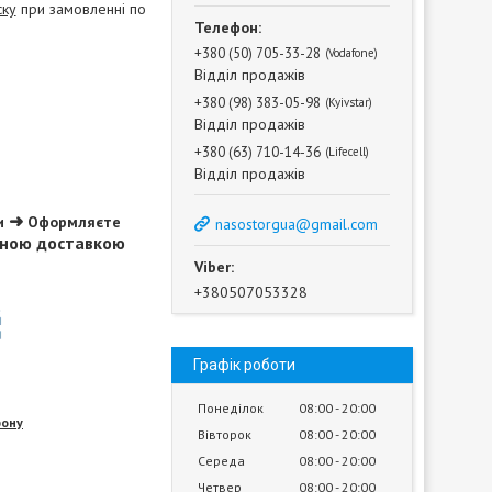
ску
при замовленні по
+380 (50) 705-33-28
Vodafone
Відділ продажів
+380 (98) 383-05-98
Kyivstar
Відділ продажів
+380 (63) 710-14-36
Lifecell
Відділ продажів
➜
и
Оформляєте
nasostorgua@gmail.com
ною доставкою
+380507053328
Графік роботи
Понеділок
08:00
20:00
фону
Вівторок
08:00
20:00
Середа
08:00
20:00
Четвер
08:00
20:00