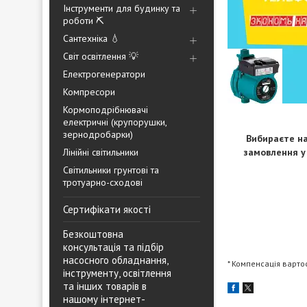
Інструменти для будинку та
роботи ⛏️
Сантехніка 💧
Світ освітлення 💡
Електрогенератори
Компресори
Кормоподрібнювачі
електричні (крупорушки,
зернодробарки)
Вибираєте н
Лінійні світильники
замовлення у
Світильники грунтові та
тротуарно-сходові
Сертифікати якості
Безкоштовна
консультація та підбір
насосного обладнання,
* Компенсація варто
інструменту, освітлення
та інших товарів в
нашому інтернет-