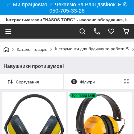
✅ Ми працюємо ✅ Чекаємо на Ваш дзвінок ➤ ✆
050-705-33-28
Інтернет-магазин "NASOS TORG" - насосне обладнання, інст
Інструменти для будинку та роботи ⛏️
Каталог товарів
Навушники протишумові
Сортування
0
Фільтри
Топ продажів