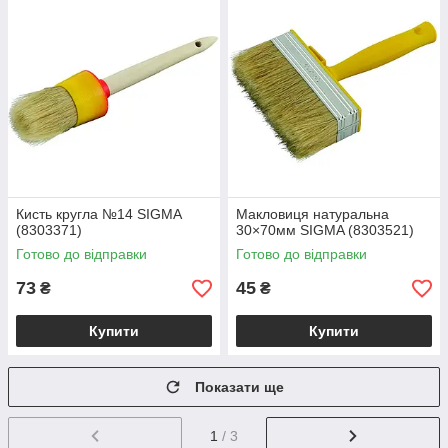
Кисть кругла №14 SIGMA
Макловиця натуральна
(8303371)
30×70мм SIGMA (8303521)
Готово до відправки
Готово до відправки
73
45
₴
₴
Купити
Купити
Показати ще
1
/ 3