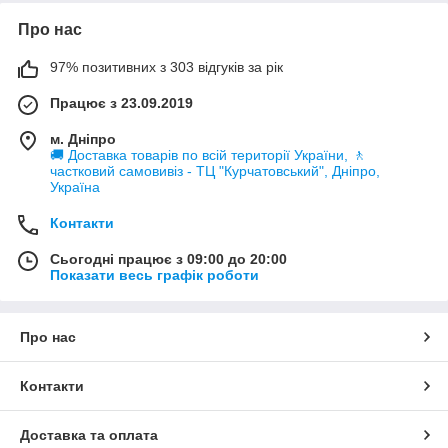
автомобіля, які потрібно закріпити. Вони можуть містити
Про нас
додаткові функції, такі як механізми швидкої фіксації або
регульовані затискачі, щоб полегшити роботу механіків.
97% позитивних з 303 відгуків за рік
Без монтувань автомеханіки можуть зіткнутися з труднощами
у процесі ремонту автомобілів, оскільки деякі деталі можуть
Працює з 23.09.2019
бути важко утримувати у потрібному положенні під час
роботи з ними. Монтування забезпечують надійне та міцне
м. Дніпро
кріплення, яке дозволяє механікам виконувати свою роботу
🚚 Доставка товарів по всій території України, 🚶
безпечно та ефективно.
частковий самовивіз - ТЦ "Курчатовський", Дніпро,
Україна
Контакти
Сьогодні працює з 09:00 до 20:00
Показати весь графік роботи
Про нас
Контакти
Доставка та оплата