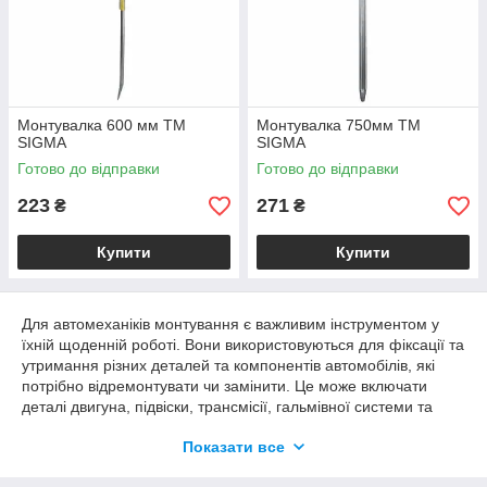
Монтувалка 600 мм TM
Монтувалка 750мм TM
SIGMA
SIGMA
Готово до відправки
Готово до відправки
223
271
₴
₴
Купити
Купити
Для автомеханіків монтування є важливим інструментом у
їхній щоденній роботі. Вони використовуються для фіксації та
утримання різних деталей та компонентів автомобілів, які
потрібно відремонтувати чи замінити. Це може включати
деталі двигуна, підвіски, трансмісії, гальмівної системи та
багатьох інших.
Показати все
Монтування для автомеханіків часто мають спеціальні
форми та розміри, які відповідають конкретним деталям