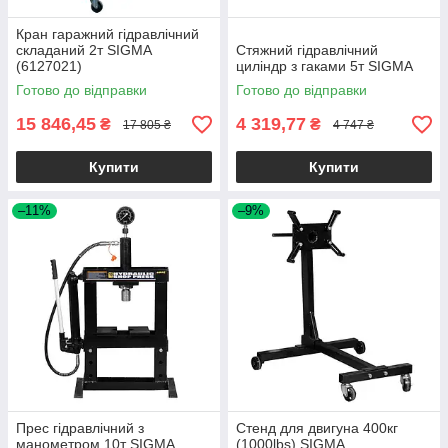
Кран гаражний гідравлічний
складаний 2т SIGMA
Стяжний гідравлічний
(6127021)
циліндр з гаками 5т SIGMA
Готово до відправки
Готово до відправки
15 846,45
4 319,77
₴
₴
17 805 ₴
4 747 ₴
Купити
Купити
–11%
–9%
Прес гідравлічний з
Стенд для двигуна 400кг
манометром 10т SIGMA
(1000lbs) SIGMA