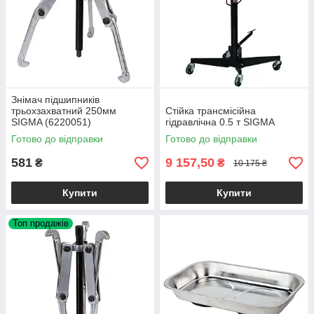
Знімач підшипників
трьохзахватний 250мм
Стійка трансмісійна
SIGMA (6220051)
гідравлічна 0.5 т SIGMA
Готово до відправки
Готово до відправки
581
9 157,50
₴
₴
10 175 ₴
Купити
Купити
Топ продажів