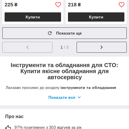
225
218
₴
₴
Купити
Купити
Показати ще
1
/ 3
Інструменти та обладнання для СТО:
Купити якісне обладнання для
автосервісу
Ласкаво просимо до розділу
інструменти та обладнання
для СТО
нашого інтернет-магазину! Тут ви знайдете все
Показати все
необхідне для обслуговування автомобілів — від базових
ручних інструментів до професійного обладнання для
автосервісу. Ми пропонуємо широкий асортимент продукції,
яка забезпечить ефективність, безпеку та якість роботи на
Про нас
вашому СТО.
97% позитивних з 303 відгуків за рік
Що ми пропонуємо в розділі “Інструменти та обладнання для