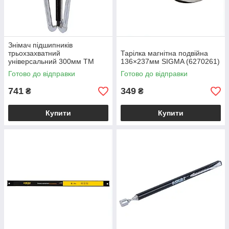
Знімач підшипників
трьохзахватний
Тарілка магнітна подвійна
універсальний 300мм ТМ
136×237мм SIGMA (6270261)
SIGMA
Готово до відправки
Готово до відправки
741
349
₴
₴
Купити
Купити