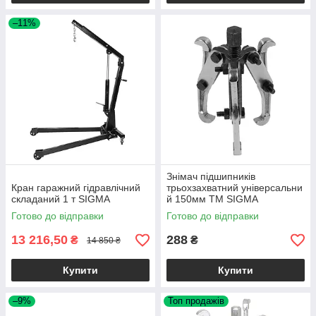
–11%
Знімач підшипників
Кран гаражний гідравлічний
трьохзахватний універсальни
складаний 1 т SIGMA
й 150мм ТМ SIGMA
Готово до відправки
Готово до відправки
13 216,50
288
₴
₴
14 850 ₴
Купити
Купити
–9%
Топ продажів