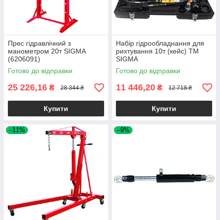
Прес гідравлічний з
Набір гідрообладнання для
манометром 20т SIGMA
рихтування 10т (кейс) ТМ
(6206091)
SIGMA
Готово до відправки
Готово до відправки
25 226,16
11 446,20
₴
₴
28 344 ₴
12 718 ₴
Купити
Купити
–11%
–9%