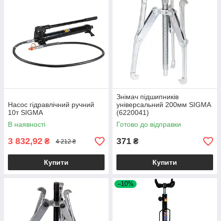
Знімач підшипників
Насос гідравлічний ручний
універсальний 200мм SIGMA
10т SIGMA
(6220041)
В наявності
Готово до відправки
3 832,92
371
₴
₴
4 212 ₴
Купити
Купити
–10%