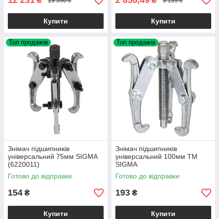
12 231
2 856,49
₴
₴
13 590 ₴
3 139 ₴
Купити
Купити
Топ продажів
Топ продажів
Знімач підшипників
Знімач підшипників
універсальний 75мм SIGMA
універсальний 100мм TM
(6220011)
SIGMA
Готово до відправки
Готово до відправки
154
193
₴
₴
Купити
Купити