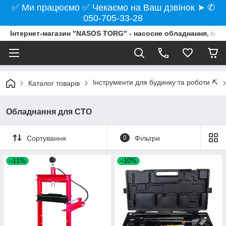
✅ Ми працюємо ✅ Чекаємо на Ваш дзвінок ➤ ✆
050-705-33-28
Інтернет-магазин "NASOS TORG" - насосне обладнання, інст
Інструменти для будинку та роботи ⛏️
Каталог товарів
Обладнання для СТО
Сортування
0
Фільтри
–11%
–10%