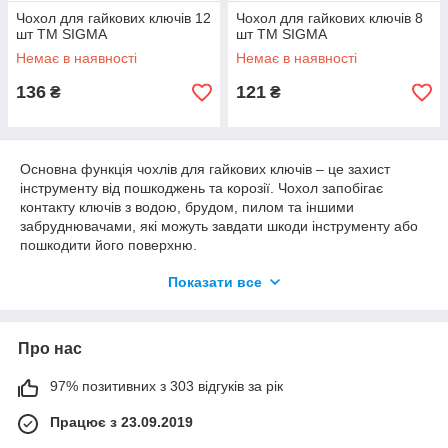
Чохол для гайкових ключів 12
Чохол для гайкових ключів 8
шт ТМ SIGMA
шт ТМ SIGMA
Немає в наявності
Немає в наявності
136
121
₴
₴
Основна функція чохлів для гайкових ключів – це захист
інструменту від пошкоджень та корозії. Чохол запобігає
контакту ключів з водою, брудом, пилом та іншими
забруднювачами, які можуть завдати шкоди інструменту або
пошкодити його поверхню.
Крім того, чохли для гайкових ключів можуть бути зручними
Показати все
та практичними, особливо для тих, хто часто переміщається з
інструментом. Вони можуть мати ремінець для перенесення,
петлю для кріплення на поясі або інші додаткові кишені для
Про нас
зберігання інших інструментів або приладдя.
Деякі чохли для гайкових ключів також можуть бути
97% позитивних з 303 відгуків за рік
оформлені в яскравих кольорах або із загальним дизайном,
що дозволяє швидко та легко визначити інструмент серед
Працює з 23.09.2019
інших інструментів та приладдя у майстерні або на